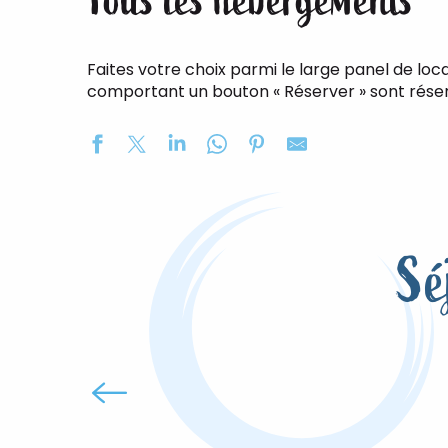
Tous les hébergements
Faites votre choix parmi le large panel de lo
comportant un bouton « Réserver » sont réserva
Les Jacquemarts Normands
La Rotourelle
Le Gîte du Bois du Fil
Sé
Gîte de la Ferme du Pollet
Le Gîte du Château
Le Chalet
Gîtes de France® - La Poule Bleue
La Photinia
Les chambres d'hôtes du Domaine de la Reine Blanche
L'étoile de Mer
La Goélette
Gîtes de France® - La maison du jardinier