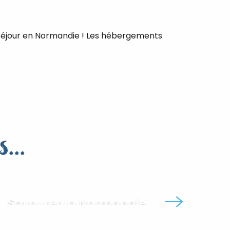
re séjour en Normandie ! Les hébergements
...
Savourer la Normandie
le, la mer à la campagne