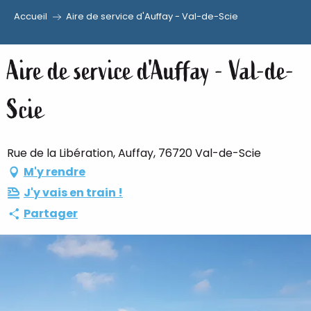
Accueil
Aire de service d'Auffay - Val-de-Scie
Aller
au
Aire de service d'Auffay - Val-de-
contenu
principal
Scie
Rue de la Libération, Auffay, 76720 Val-de-Scie
M'y rendre
J'y vais en train !
Partager