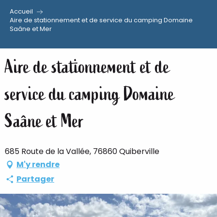
Accueil
Aller
Aire de stationnement et de service du camping Domaine
Saâne et Mer
au
contenu
principal
Aire de stationnement et de
service du camping Domaine
Saâne et Mer
685 Route de la Vallée, 76860 Quiberville
M'y rendre
Partager