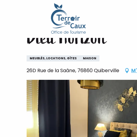
Accueil
Bleu Horizon
Aller
au
contenu
Bleu Horizon
principal
MEUBLÉS, LOCATIONS, GÎTES
MAISON
26D Rue de la Saâne, 76860 Quiberville
M'