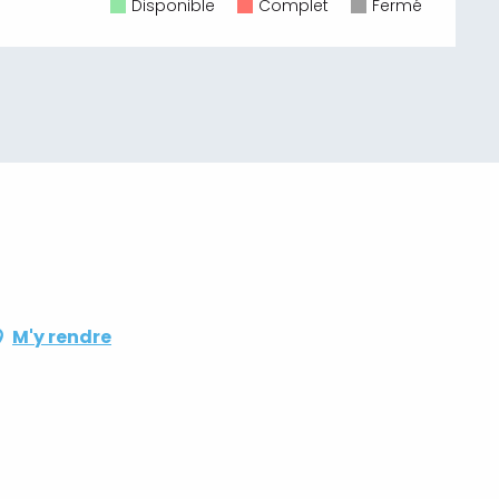
Disponible
Complet
Fermé
M'y rendre