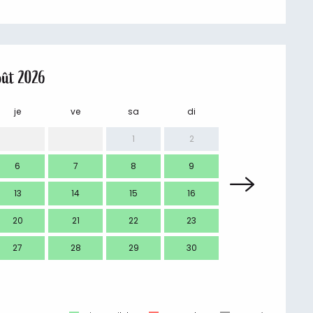
oût 2026
je
ve
sa
di
lu
m
1
2
6
7
8
9
7
13
14
15
16
14
1
20
21
22
23
21
2
27
28
29
30
28
2