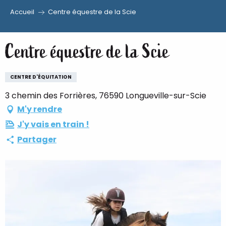
Accueil
Centre équestre de la Scie
Aller
au
Centre équestre de la Scie
contenu
principal
CENTRE D'ÉQUITATION
3 chemin des Forrières, 76590 Longueville-sur-Scie
M'y rendre
J'y vais en train !
Partager