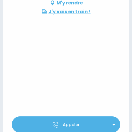
M'y rendre
J'y vais en train !
Appeler