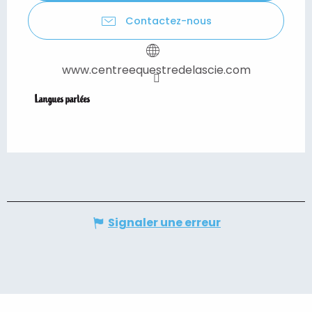
Contactez-nous
www.centreequestredelascie.com
Langues parlées
Langues parlées
Signaler une erreur