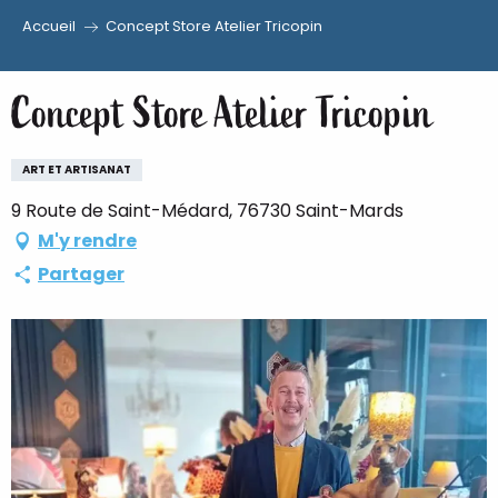
Accueil
Concept Store Atelier Tricopin
Aller
au
Concept Store Atelier Tricopin
contenu
principal
ART ET ARTISANAT
9 Route de Saint-Médard, 76730 Saint-Mards
M'y rendre
Partager