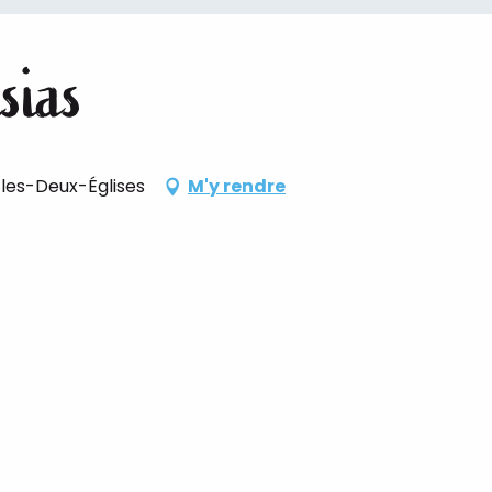
sias
-les-Deux-Églises
M'y rendre