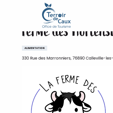
Accueil
Ferme des Hortensias
Aller
au
contenu
Ferme des Hortens
principal
ALIMENTATION
330 Rue des Marronniers, 76890 Calleville-les