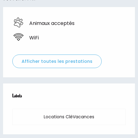
Animaux acceptés
WiFi
Afficher toutes les prestations
Offres de prestations
Labels
Labels
Locations CléVacances