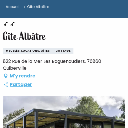
Accueil
Gîte Albâtre
Aller
au
contenu
Gîte Albâtre
principal
MEUBLÉS, LOCATIONS, GÎTES
COTTAGE
822 Rue de la Mer Les Baguenaudiers, 76860
Quiberville
M'y rendre
Partager