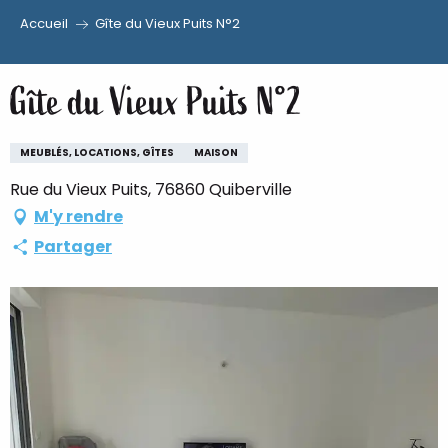
Accueil
Gîte du Vieux Puits N°2
Aller
au
Gîte du Vieux Puits N°2
contenu
principal
MEUBLÉS, LOCATIONS, GÎTES
MAISON
Rue du Vieux Puits, 76860 Quiberville
M'y rendre
Partager