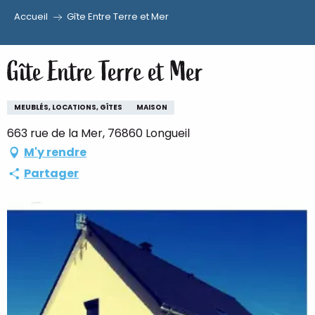
Accueil
Gîte Entre Terre et Mer
Aller
au
Gîte Entre Terre et Mer
contenu
principal
MEUBLÉS, LOCATIONS, GÎTES
MAISON
663 rue de la Mer, 76860 Longueil
M'y rendre
Partager