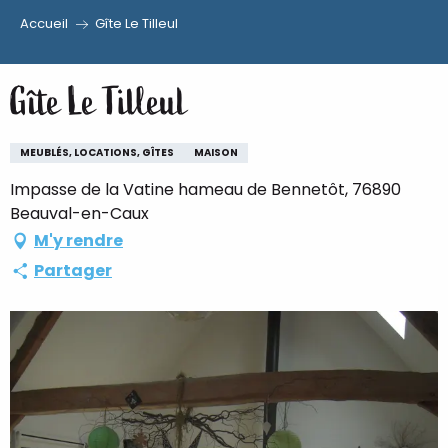
Accueil
Gîte Le Tilleul
Aller
au
Gîte Le Tilleul
contenu
principal
MEUBLÉS, LOCATIONS, GÎTES
MAISON
Impasse de la Vatine hameau de Bennetôt, 76890
Beauval-en-Caux
M'y rendre
Partager