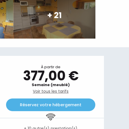
+ 21
Ouverture et coordonnées
À partir de
377,00 €
Semaine (meublé)
Voir tous les tarifs
Réservez votre hébergement
WiFi
+ 10 autre(s) prestation(s)