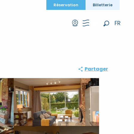
Réservation
Billetterie
FR
Recherche
EN
DE
Partager