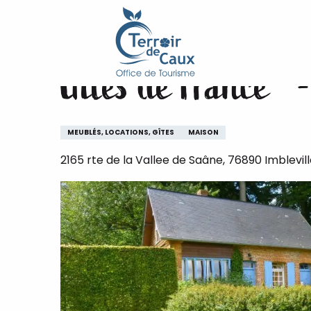
Accueil
Gîtes de France® - La Couture
Aller
au
contenu
Gîtes de France® 
principal
MEUBLÉS, LOCATIONS, GÎTES
MAISON
2165 rte de la Vallee de Saâne, 76890 Imblevil