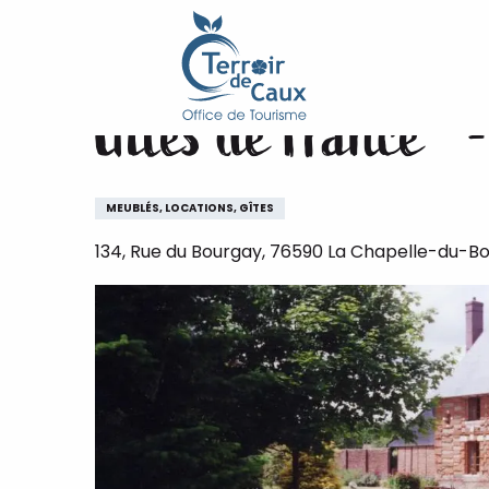
Accueil
Gîtes de France® - Le Bourgueil
Aller
au
contenu
Gîtes de France® 
principal
MEUBLÉS, LOCATIONS, GÎTES
134, Rue du Bourgay, 76590 La Chapelle-du-B