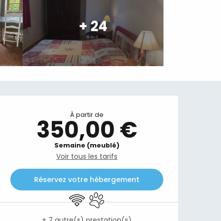
+ 24
Ouverture et coordonnées
À partir de
350,00 €
Semaine (meublé)
Voir tous les tarifs
Réservez votre hébergement
WiFi
Animaux acceptés
+ 7 autre(s) prestation(s)