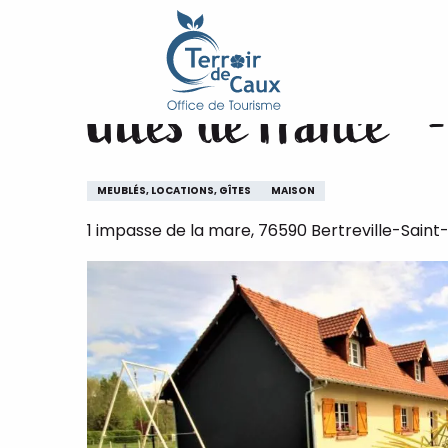
Accueil
Gîtes de France® - Le Maraîcher
Aller
au
contenu
Gîtes de France® 
principal
MEUBLÉS, LOCATIONS, GÎTES
MAISON
1 impasse de la mare, 76590 Bertreville-Sain