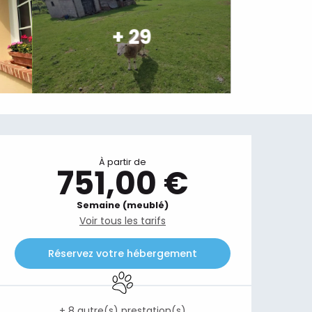
+ 29
Ouverture et coordonnées
À partir de
751,00 €
Semaine (meublé)
Voir tous les tarifs
Réservez votre hébergement
Animaux acceptés
+ 8 autre(s) prestation(s)