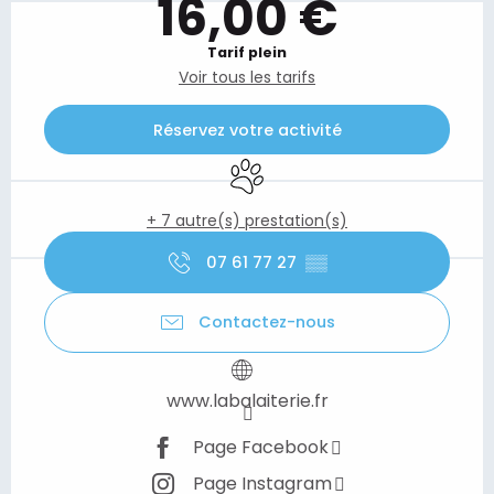
16,00 €
Tarif plein
Voir tous les tarifs
Réservez votre activité
Animaux acceptés
+ 7 autre(s) prestation(s)
07 61 77 27
▒▒
Contactez-nous
www.labalaiterie.fr
Page Facebook
Page Instagram