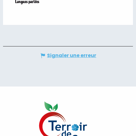
Langues parlées
Langues parlées
Signaler une erreur