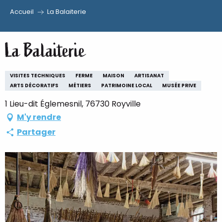
Accueil
La Balaiterie
Aller
au
La Balaiterie
contenu
principal
VISITES TECHNIQUES
FERME
MAISON
ARTISANAT
ARTS DÉCORATIFS
MÉTIERS
PATRIMOINE LOCAL
MUSÉE PRIVE
1 Lieu-dit Églemesnil, 76730 Royville
M'y rendre
Partager