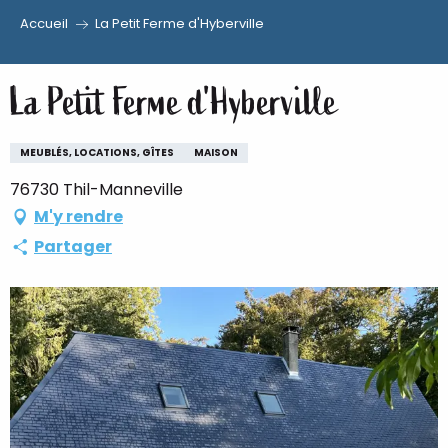
Accueil
La Petit Ferme d'Hyberville
Aller
au
La Petit Ferme d'Hyberville
contenu
principal
MEUBLÉS, LOCATIONS, GÎTES
MAISON
76730 Thil-Manneville
M'y rendre
Partager