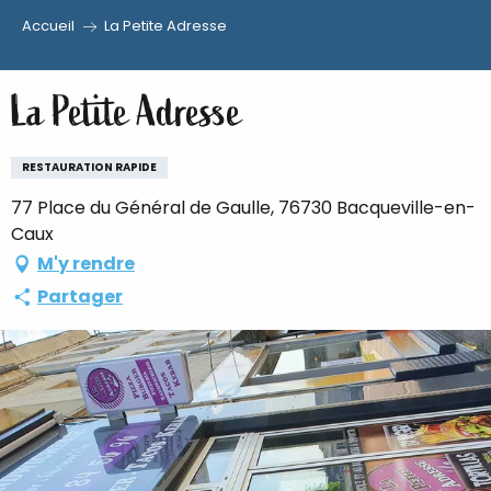
Accueil
La Petite Adresse
Aller
au
La Petite Adresse
contenu
principal
RESTAURATION RAPIDE
77 Place du Général de Gaulle, 76730 Bacqueville-en-
Caux
M'y rendre
Partager