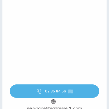
02 35 84 56
▒▒
www.lapetiteadresse76.com