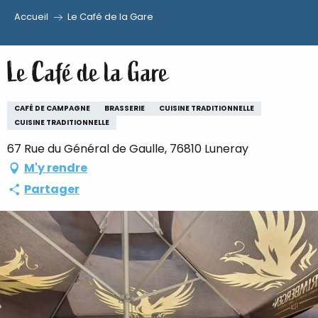
Accueil
Le Café de la Gare
Aller
au
Le Café de la Gare
contenu
principal
CAFÉ DE CAMPAGNE
BRASSERIE
CUISINE TRADITIONNELLE
CUISINE TRADITIONNELLE
67 Rue du Général de Gaulle, 76810 Luneray
M'y rendre
Partager