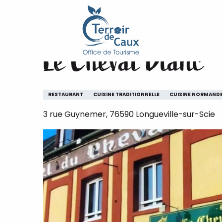
Accueil
Le Cheval Blanc
Aller
au
contenu
Le Cheval Blanc
principal
RESTAURANT
CUISINE TRADITIONNELLE
CUISINE NORMAND
3 rue Guynemer, 76590 Longueville-sur-Scie