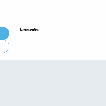
Langues parlées
Langues parlées