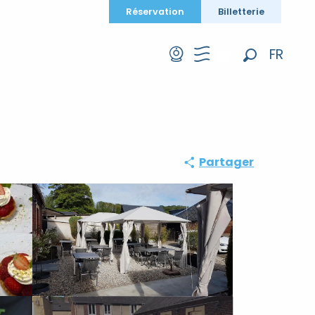
Réservation
Billetterie
FR
Recherche
EN
DE
Partager