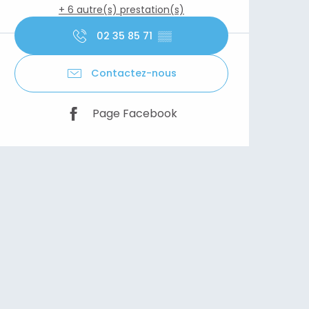
+ 6 autre(s) prestation(s)
02 35 85 71
▒▒
Contactez-nous
Page Facebook