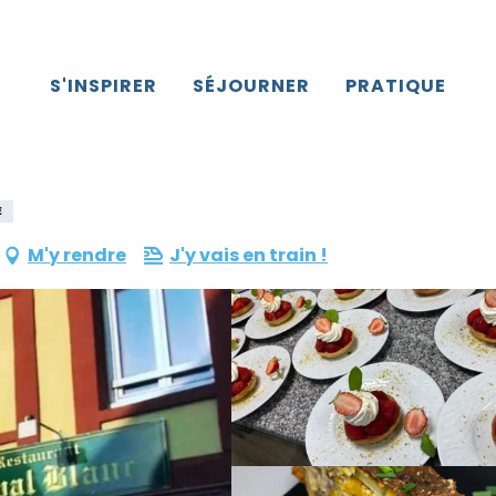
S'INSPIRER
SÉJOURNER
PRATIQUE
E
M'y rendre
J'y vais en train !