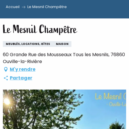
Accueil
Le Mesnil Champêtre
Aller
au
Le Mesnil Champêtre
contenu
principal
MEUBLÉS, LOCATIONS, GÎTES
MAISON
60 Grande Rue des Mousseaux Tous les Mesnils, 76860
Ouville-la-Rivière
M'y rendre
Partager