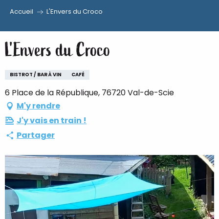
Accueil
L'Envers du Croco
Aller
au
L'Envers du Croco
contenu
principal
BISTROT / BAR À VIN
CAFÉ
6 Place de la République, 76720 Val-de-Scie
M'y rendre
J'y vais en train !
Partager