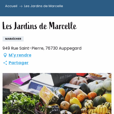
Accueil
Les Jardins de Marcelle
Aller
au
Les Jardins de Marcelle
contenu
principal
MARAÎCHER
949 Rue Saint-Pierre, 76730 Auppegard
M'y rendre
Partager