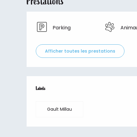
Prestations
Parking
Anima
Afficher toutes les prestations
Offres de prestations
Labels
Labels
Gault Millau