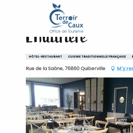
Accueil
L'Huîtrière
Aller
au
contenu
L'Huîtrière
principal
HÔTEL-RESTAURANT
CUISINE TRADITIONNELLE FRANÇAISE
Rue de la Saâne, 76860 Quiberville
M'y re