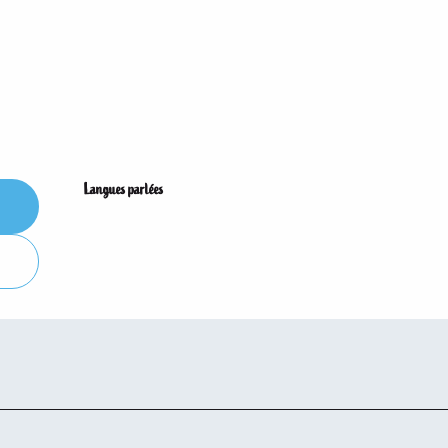
Langues parlées
Langues parlées