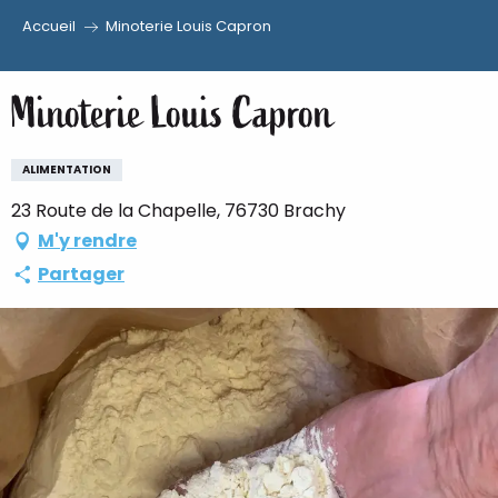
Accueil
Minoterie Louis Capron
Aller
au
Minoterie Louis Capron
contenu
principal
ALIMENTATION
23 Route de la Chapelle, 76730 Brachy
M'y rendre
Partager