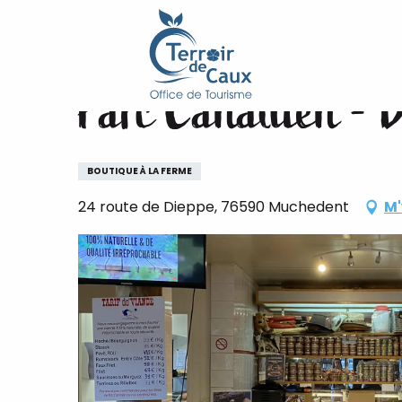
Accueil
Parc Canadien - Boucherie
Aller
au
contenu
Parc Canadien - 
principal
BOUTIQUE À LA FERME
24 route de Dieppe, 76590 Muchedent
M'