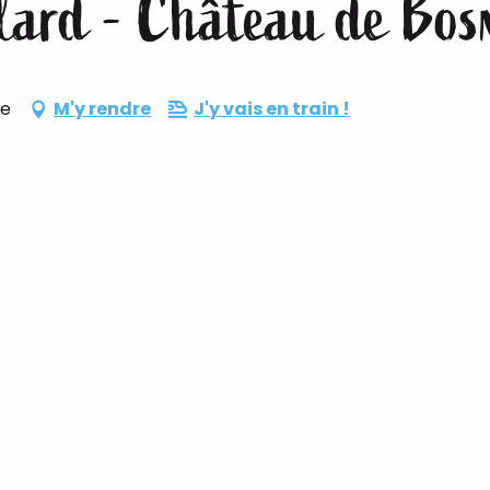
llard - Château de Bos
ie
M'y rendre
J'y vais en train !