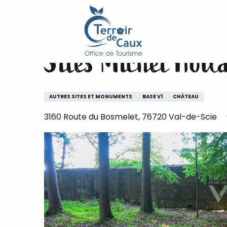
Accueil
Sites Michel Hollard - Château de Bosmelet
Aller
au
contenu
Sites Michel Holl
principal
AUTRES SITES ET MONUMENTS
BASE V1
CHÂTEAU
3160 Route du Bosmelet, 76720 Val-de-Scie