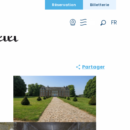
Réservation
Billetterie
FR
elet
Recherche
EN
DE
Partager