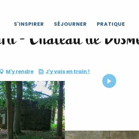
S'INSPIRER
SÉJOURNER
PRATIQUE
ard - Château de Bosm
M'y rendre
J'y vais en train !