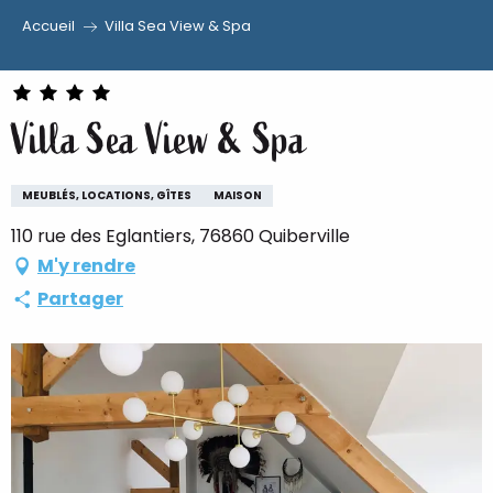
Accueil
Villa Sea View & Spa
Aller
au
contenu
Villa Sea View & Spa
principal
MEUBLÉS, LOCATIONS, GÎTES
MAISON
110 rue des Eglantiers, 76860 Quiberville
M'y rendre
Partager