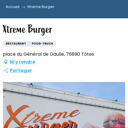
Accueil
Xtreme Burger
Aller
au
Xtreme Burger
contenu
principal
RESTAURANT
FOOD-TRUCK
place du Général de Gaulle, 76890 Tôtes
M'y rendre
Partager