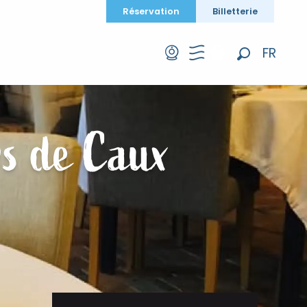
Réservation
Billetterie
FR
Recherche
EN
DE
s de Caux