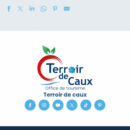
Concours de châteaux de sable
Soirée contée « Soir des Ombres » avec la compagni
2eme nuit des étoiles
Marché nocturne
Exposition de peinture : Elisabeth Haloo Joye et Franç
Exposition de peinture - Karine Duriez
Exposition : Bénédicte, Cédric & René Vardon
[Exposition] Peinture comme photo, photo comme pe
Stage de natation 2026
Office de tourisme
Exposition : au jardin potager
Terroir de caux
Marche douce et botanique
Concerts à l'Envers du Croco