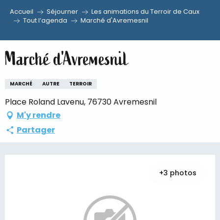
Accueil
Séjourner
Les animations du Terroir de Caux
Aller
Tout l’agenda
Marché d'Avremesnil
au
contenu
Marché d'Avremesnil
principal
MARCHÉ
AUTRE
TERROIR
Place Roland Lavenu, 76730 Avremesnil
M'y rendre
Partager
+3 photos