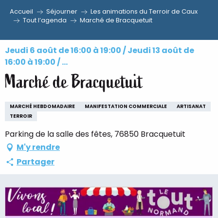
Accueil
Séjourner
Les animations du Terroir de Caux
Aller
Tout l’agenda
Marché de Bracquetuit
au
contenu
Jeudi 6 août de 16:00 à 19:00 / Jeudi 13 août de
principal
16:00 à 19:00 / ...
Marché de Bracquetuit
MARCHÉ HEBDOMADAIRE
MANIFESTATION COMMERCIALE
ARTISANAT
TERROIR
Parking de la salle des fêtes, 76850 Bracquetuit
M'y rendre
Partager