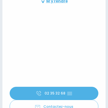
M'y rendre
02 35 32 68
▒▒
Contactez-nous