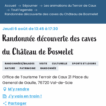
Accueil
Séjourner
Les animations du Terroir de Caux
Aller
Tout l’agenda
Randonnée découverte des caves du Château de Bosmelet
au
contenu
principal
Jeudi 6 août de 13:45 à 17:30
Randonnée découverte des caves
du Château de Bosmelet
RANDONNÉES/BALADES
VISITE
CULTURELLE
SPORTS ET LOISIRS
NATURE
PATRIMOINE
RANDONNÉE
Office de Tourisme Terroir de Caux 21 Place du
General de Gaulle, 76720 Val-de-Scie
M'y rendre
J'y vais en train !
Partager