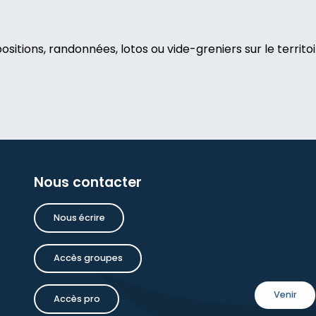
sitions, randonnées, lotos ou vide-greniers sur le territoire
e Chamane
Nous contacter
oise Dauchot
Nous écrire
inture
Accès groupes
Venir
Accès pro