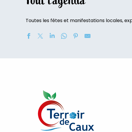
Tout l’agenda
Toutes les fêtes et manifestations locales, expo
Soirée contée « Soir des Ombres » avec la compagni
Concours de châteaux de sable
2eme nuit des étoiles
Marché nocturne
Exposition de peinture : Elisabeth Haloo Joye et Franç
Exposition de peinture - Karine Duriez
[Exposition] Peinture comme photo, photo comme pe
Exposition : Bénédicte, Cédric & René Vardon
Stage de natation 2026
Exposition : au jardin potager
Marche douce et botanique