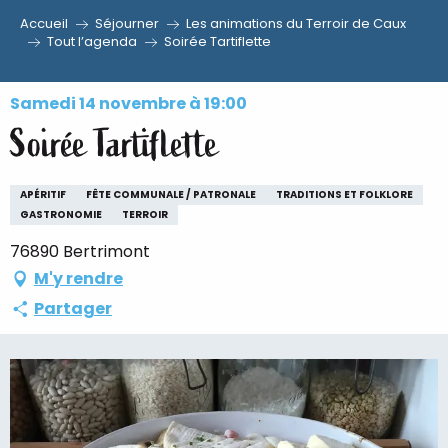
Accueil
Séjourner
Les animations du Terroir de Caux
Aller
Tout l’agenda
Soirée Tartiflette
au
contenu
Samedi 14 novembre à 19:00
principal
Soirée Tartiflette
APÉRITIF
FÊTE COMMUNALE / PATRONALE
TRADITIONS ET FOLKLORE
GASTRONOMIE
TERROIR
76890 Bertrimont
M'y rendre
Partager