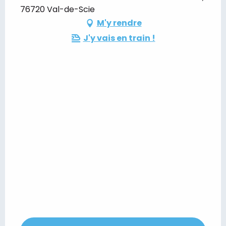
76720 Val-de-Scie
M'y rendre
J'y vais en train !