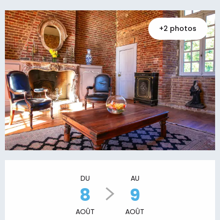
+2 photos
Ouverture et coordonnées
DU
AU
8
9
AOÛT
AOÛT