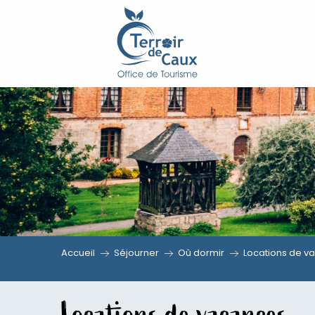
Aller
au
contenu
principal
Accueil
Séjourner
Où dormir
Locations de v