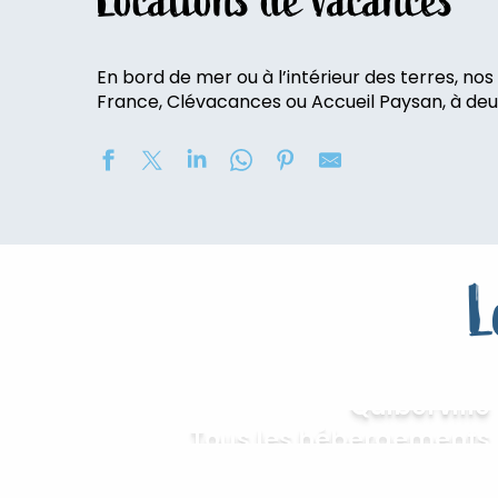
Locations de vacances
En bord de mer ou à l’intérieur des terres, no
France, Clévacances ou Accueil Paysan, à deux
Villa Suzanne
Gîtes de France® - Le Colombier Les Chambres d'Hôte
L
Gîtes de France® - Le Bois-Saleu
Le Gîte de Bontemps
Les Hortensias - Studio 4 personnes
Gîtes de France® - Côté Rivière
Tous les hébergements à
Gîtes de France® - Au Temps des Buis
Quiberville
Gîtes de France® - CIRCUS by Le Manoir de Fumechon
Tous les hébergements
La petite maison normande
Fleur Bleue