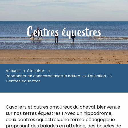
Aller
au
contenu
Centres équestres
principal
Accueil
S’inspirer
Randonner en connexion avec la nature
Équitation
Centres équestres
Cavaliers et autres amoureux du cheval, bienvenue
sur nos terres équestres ! Avec un hippodrome,
deux centres équestres, une ferme pédagogique
proposant des balades en attelage, des boucles de