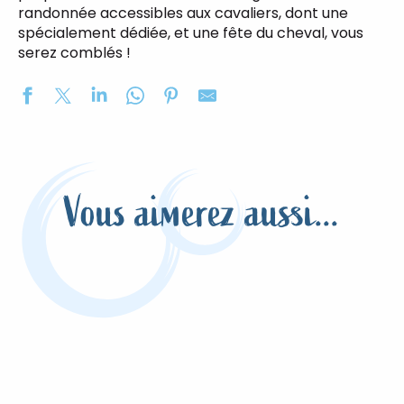
randonnée accessibles aux cavaliers, dont une
spécialement dédiée, et une fête du cheval, vous
serez comblés !
Centre équestre de la Scie
Carrière d'entraînement et de compétition
Complexe hippique - Hippodrome de Bacqueville-en-
Vous aimerez aussi...
Ecurie des Grandes Plaines
Les Écuries de Grâce
Ecuries de Bois Robert
Savourer la Normandie